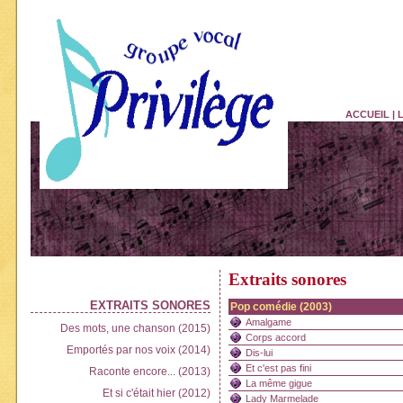
ACCUEIL
|
Extraits sonores
EXTRAITS SONORES
Pop comédie (2003)
Amalgame
Des mots, une chanson (2015)
Corps accord
Emportés par nos voix (2014)
Dis-lui
Et c'est pas fini
Raconte encore... (2013)
La même gigue
Et si c'était hier (2012)
Lady Marmelade