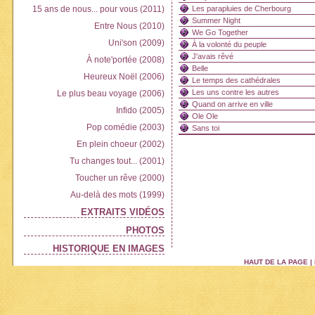
15 ans de nous... pour vous (2011)
Les parapluies de Cherbourg
Summer Night
Entre Nous (2010)
We Go Together
Uni'son (2009)
À la volonté du peuple
J'avais rêvé
À note'portée (2008)
Belle
Heureux Noël (2006)
Le temps des cathédrales
Les uns contre les autres
Le plus beau voyage (2006)
Quand on arrive en ville
Infido (2005)
Ole Ole
Pop comédie (2003)
Sans toi
En plein choeur (2002)
Tu changes tout... (2001)
Toucher un rêve (2000)
Au-delà des mots (1999)
EXTRAITS VIDÉOS
PHOTOS
HISTORIQUE EN IMAGES
HAUT DE LA PAGE
|