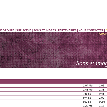
LE GROUPE
|
SUR SCÈNE
|
SONS ET IMAGES
|
PARTENAIRES
|
NOUS CONTACTER
|
CHOR
Sons et ima
1,04 Mo
1:08
1,43 Mo
1:33
763 ko
0:48
974 ko
1:02
927 ko
0L59
1,20 Mo
1:18