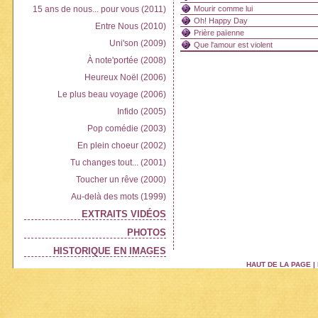
15 ans de nous... pour vous (2011)
Mourir comme lui
Oh! Happy Day
Entre Nous (2010)
Prière païenne
Uni'son (2009)
Que l'amour est violent
À note'portée (2008)
Heureux Noël (2006)
Le plus beau voyage (2006)
Infido (2005)
Pop comédie (2003)
En plein choeur (2002)
Tu changes tout... (2001)
Toucher un rêve (2000)
Au-delà des mots (1999)
EXTRAITS VIDÉOS
PHOTOS
HISTORIQUE EN IMAGES
HAUT DE LA PAGE
|