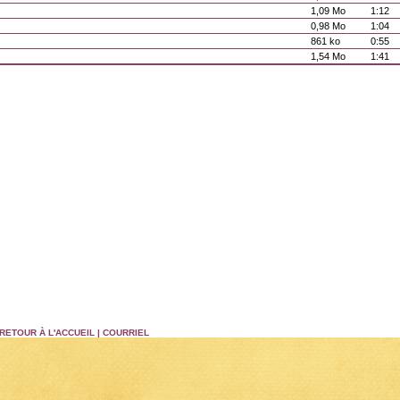
1,09 Mo
1:12
0,98 Mo
1:04
861 ko
0:55
1,54 Mo
1:41
RETOUR À L'ACCUEIL
|
COURRIEL