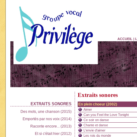
ACCUEIL
|
Extraits sonores
EXTRAITS SONORES
En plein choeur (2002)
Aimer
Des mots, une chanson (2015)
Can you Feel the Love Tonight
Emportés par nos voix (2014)
Ce soir on danse
Chante et danse
Raconte encore... (2013)
L'envie d'aimer
Et si c'était hier (2012)
Les rois du monde